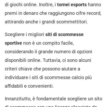
di giochi online. Inoltre, i
tornei esports
hanno
premi in denaro che raggiungono cifre record,
attirando anche i grandi scommettitori.
Scegliere i migliori
siti di scommesse
sportive
non è un compito facile,
considerando il grande numero di opzioni
disponibili online. Tuttavia, ci sono alcuni
criteri chiave che possono aiutare a
individuare i siti di scommesse calcio più
affidabili e convenienti.
Innanzitutto, è fondamentale scegliere un sito