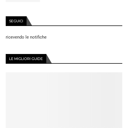
SEGUICI
ricevendo le notifiche
LE MIGLIORI GUIDE