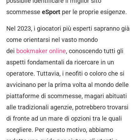
possibile identificare il miglior sito
scommesse
eSport
per le proprie esigenze.
Nel 2023, i giocatori più esperti sapranno già
come orientarsi nel vasto mondo
dei
bookmaker online
, conoscendo tutti gli
aspetti fondamentali da ricercare in un
operatore. Tuttavia, i neofiti o coloro che si
avvicinano per la prima volta al mondo delle
piattaforme di scommesse, magari abituati
alle tradizionali agenzie, potrebbero trovarsi
di fronte ad un mare di opzioni tra le quali
scegliere. Per questo motivo, abbiamo