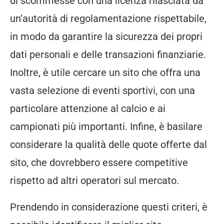
di scommesse con una licenza rilasciata da
un’autorità di regolamentazione rispettabile,
in modo da garantire la sicurezza dei propri
dati personali e delle transazioni finanziarie.
Inoltre, è utile cercare un sito che offra una
vasta selezione di eventi sportivi, con una
particolare attenzione al calcio e ai
campionati più importanti. Infine, è basilare
considerare la qualità delle quote offerte dal
sito, che dovrebbero essere competitive
rispetto ad altri operatori sul mercato.
Prendendo in considerazione questi criteri, è