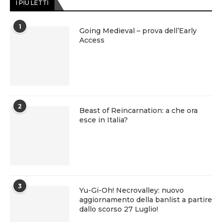
I PIÙ LETTI
1
Going Medieval – prova dell’Early
Access
2
Beast of Reincarnation: a che ora
esce in Italia?
3
Yu-Gi-Oh! Necrovalley: nuovo
aggiornamento della banlist a partire
dallo scorso 27 Luglio!