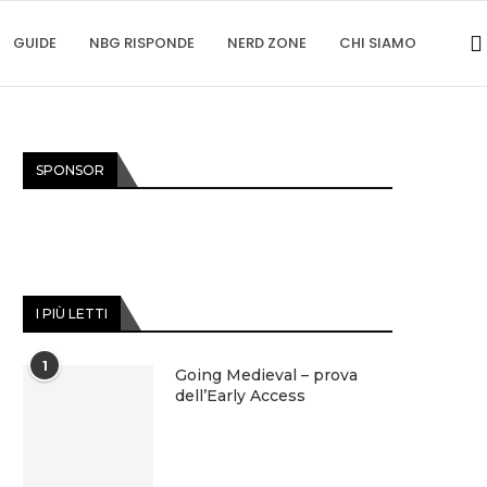
GUIDE
NBG RISPONDE
NERD ZONE
CHI SIAMO
SPONSOR
I PIÙ LETTI
1
Going Medieval – prova
dell’Early Access