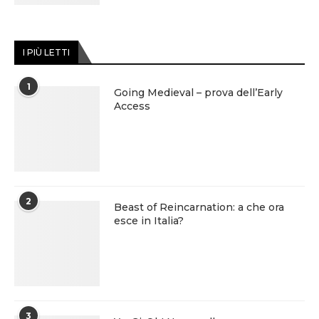
I PIÙ LETTI
1
Going Medieval – prova dell’Early
Access
2
Beast of Reincarnation: a che ora
esce in Italia?
3