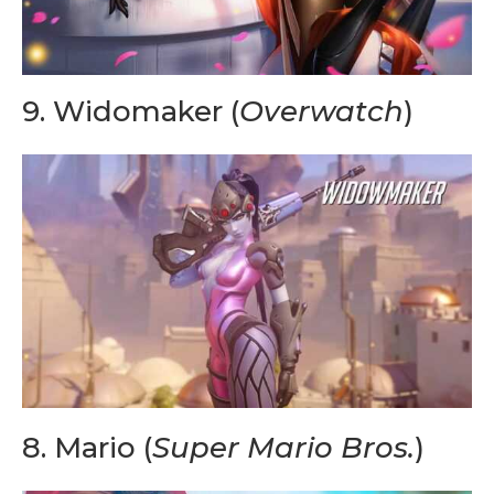
9. Widomaker (
Overwatch
)
8.
Mario (
Super Mario Bros.
)