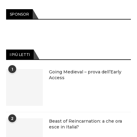
SPONSOR
I PIÙ LETTI
1
Going Medieval – prova dell’Early
Access
2
Beast of Reincarnation: a che ora
esce in Italia?