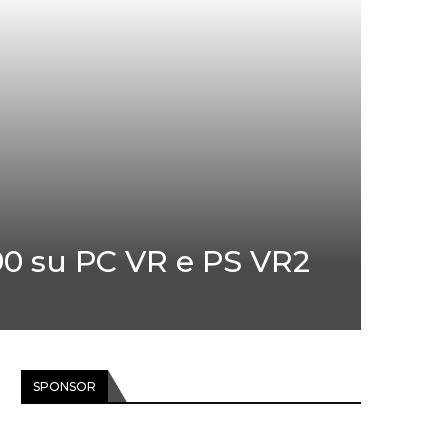
’90 su PC VR e PS VR2
SPONSOR