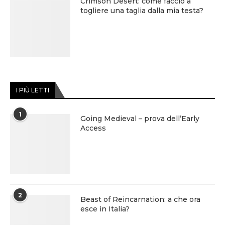
Crimson Desert: come faccio a
togliere una taglia dalla mia testa?
I PIÙ LETTI
1
Going Medieval – prova dell’Early
Access
2
Beast of Reincarnation: a che ora
esce in Italia?