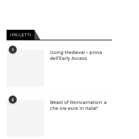
I PIÙ LETTI
1
Going Medieval – prova
dell’Early Access
2
Beast of Reincarnation: a
che ora esce in Italia?