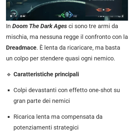
In
Doom
The
Dark
Ages
ci
sono
tre
armi
da
mischia,
ma
nessuna
regge
il
confronto
con
la
Dreadmace
.
È
lenta
da
ricaricare,
ma
basta
un
colpo
per
stendere
quasi
ogni
nemico.
🔹
Caratteristiche
principali
Colpi
devastanti
con
effetto
one-
shot
su
gran
parte
dei
nemici
Ricarica
lenta
ma
compensata
da
potenziamenti
strategici