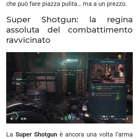
che
può
fare
piazza
pulita…
ma
a
un
prezzo.
Super
Shotgun:
la
regina
assoluta
del
combattimento
ravvicinato
La
Super
Shotgun
è
ancora
una
volta
l’arma