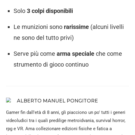
Solo
3
colpi
disponibili
Le
munizioni
sono
rarissime
(
alcuni
livelli
ne
sono
del
tutto
privi)
Serve
più
come
arma
speciale
che
come
strumento
di
gioco
continuo
ALBERTO MANUEL PONGITORE
Gamer fin dall'età di 8 anni, gli piacciono un po' tutti i generi
videoludici tra i quali predilige metroidvania, survival horror,
rpg e VR. Ama collezionare edizioni fisiche e fatica a