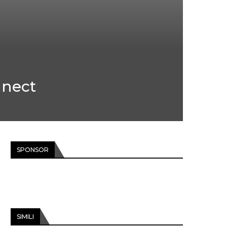
nnect
SPONSOR
SIMILI