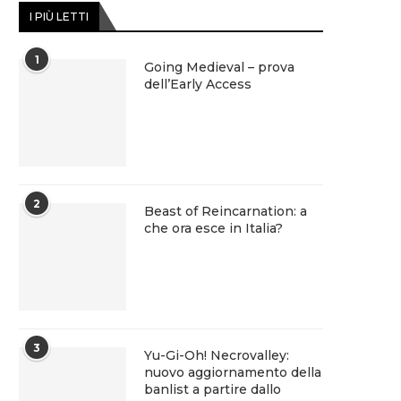
I PIÙ LETTI
1
Going Medieval – prova
dell’Early Access
2
Beast of Reincarnation: a
che ora esce in Italia?
3
Yu-Gi-Oh! Necrovalley:
nuovo aggiornamento della
banlist a partire dallo