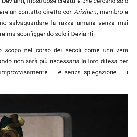
i Devianti, mostruose creature che cercano solo
vere un contatto diretto con
Arishem
, membro e
vranno salvaguardare la razza umana senza mai
erre ma sconfiggendo solo i Devianti.
ro scopo nel corso dei secoli come una vera
ando non sarà più necessaria la loro difesa per
 improvvisamente – e senza spiegazione – i