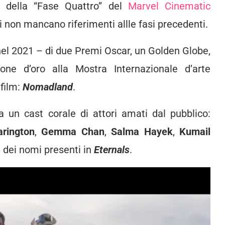
m della “Fase Quattro” del
Marvel Cinematic
i non mancano riferimenti allle fasi precedenti.
o nel 2021 – di due Premi Oscar, un Golden Globe,
e d’oro alla Mostra Internazionale d’arte
film:
Nomadland
.
n cast corale di attori amati dal pubblico:
arington
,
Gemma Chan
,
Salma Hayek
,
Kumail
 dei nomi presenti in
Eternals
.