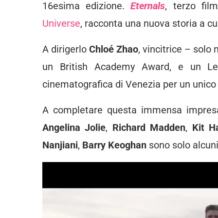
16esima edizione.
Eternals
, terzo fil
Universe
, racconta una nuova storia a cu
A dirigerlo
Chloé Zhao
, vincitrice – sol
un British Academy Award, e un Leon
cinematografica di Venezia per un unico 
A completare questa immensa impresa u
Angelina Jolie
,
Richard Madden
,
Kit H
Nanjiani
,
Barry Keoghan
sono solo alcuni