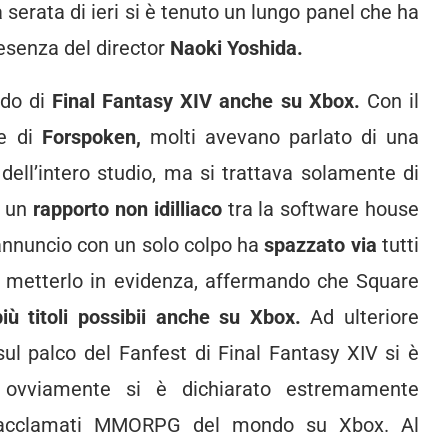
a serata di ieri si è tenuto un lungo panel che ha
presenza del director
Naoki Yoshida.
odo di
Final Fantasy XIV anche su Xbox.
Con il
e di
Forspoken,
molti avevano parlato di una
y
dell’intero studio, ma si trattava solamente di
i un
rapporto non idilliaco
tra la software house
annuncio con un solo colpo ha
spazzato via
tutti
a metterlo in evidenza, affermando che Square
più titoli possibii anche su Xbox.
Ad ulteriore
 sul palco del Fanfest di Final Fantasy XIV si è
 ovviamente si è dichiarato estremamente
iù acclamati MMORPG del mondo su Xbox. Al