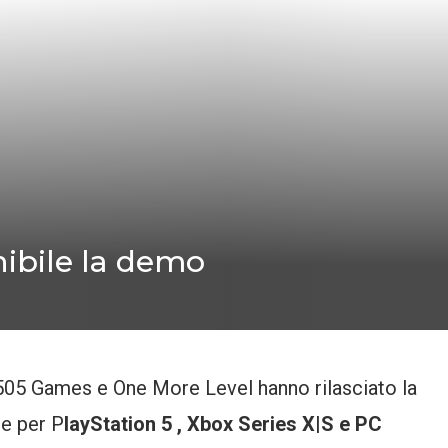
nibile la demo
 505 Games e One More Level hanno rilasciato la
le per P
layStation 5 , Xbox Series X|S e PC