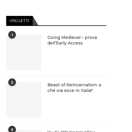
I PIÙ LETTI
1
Going Medieval – prova
dell’Early Access
2
Beast of Reincarnation: a
che ora esce in Italia?
3