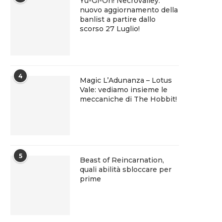
Yu-Gi-Oh! Necrovalley:
nuovo aggiornamento della
banlist a partire dallo
scorso 27 Luglio!
4
Magic L’Adunanza – Lotus
Vale: vediamo insieme le
meccaniche di The Hobbit!
5
Beast of Reincarnation,
quali abilità sbloccare per
prime