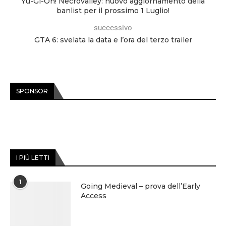
Yu-Gi-Oh! Necrovalley: nuovo aggiornamento della
banlist per il prossimo 1 Luglio!
successivo
GTA 6: svelata la data e l’ora del terzo trailer
SPONSOR
I PIÙ LETTI
1
Going Medieval – prova dell’Early
Access