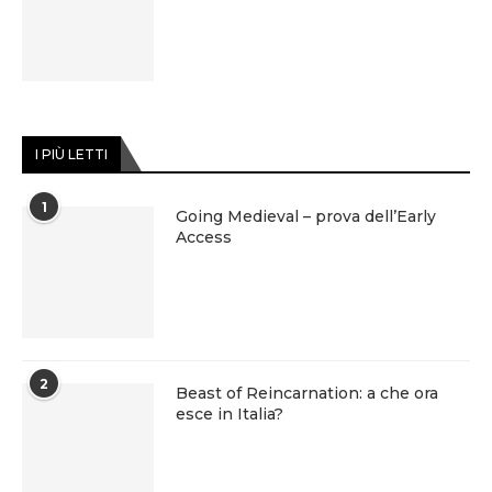
I PIÙ LETTI
1
Going Medieval – prova dell’Early
Access
2
Beast of Reincarnation: a che ora
esce in Italia?