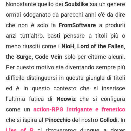
Nonostante quello dei
Soulslike
sia un genere
ormai sdoganato da parecchi anni c’è da dire
che non è solo la
FromSoftware
a produrli
anzi tutt’altro, basti pensare a titoli più o
meno riusciti come i
NioH, Lord of the Fallen,
the Surge, Code Vein
solo per citarne alcuni.
Per questo motivo sta diventando sempre più
difficile distinguersi in questa giungla di titoli
ed è in questo contesto che si inserisce
l’ultima fatica di
Neowiz
che si configura
come un
action-RPG
intrigante e frenetico
che si ispira al
Pinocchio
del nostro
Collodi
. In
Lies of P
ci ritroveremo dunque a dover