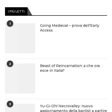
I PIÙ LETTI
1
Going Medieval – prova dell’Early
Access
2
Beast of Reincarnation: a che ora
esce in Italia?
3
Yu-Gi-Oh! Necrovalley: nuovo
aggiornamento della banlist a partire