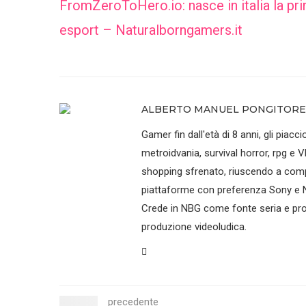
FromZeroToHero.io: nasce in italia la pri
esport – Naturalborngamers.it
ALBERTO MANUEL PONGITORE
Gamer fin dall'età di 8 anni, gli piaccio
metroidvania, survival horror, rpg e V
shopping sfrenato, riuscendo a compr
piattaforme con preferenza Sony e N
Crede in NBG come fonte seria e prof
produzione videoludica.
precedente