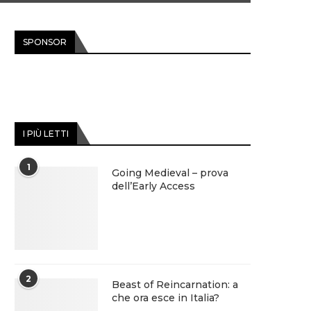
SPONSOR
I PIÙ LETTI
1
Going Medieval – prova
dell’Early Access
2
Beast of Reincarnation: a
che ora esce in Italia?