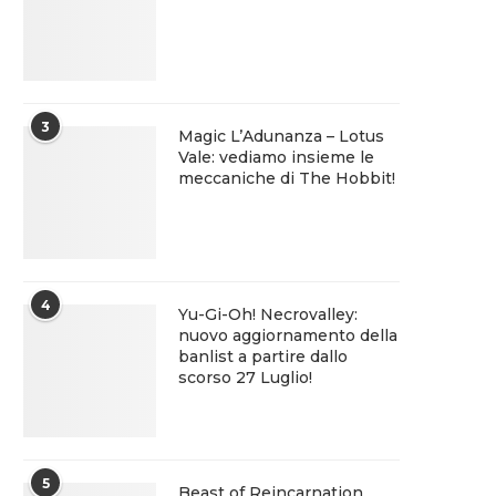
3
Magic L’Adunanza – Lotus
Vale: vediamo insieme le
meccaniche di The Hobbit!
4
Yu-Gi-Oh! Necrovalley:
nuovo aggiornamento della
banlist a partire dallo
scorso 27 Luglio!
5
Beast of Reincarnation,