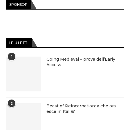
SPONSOR
I PIÙ LETTI
1
Going Medieval – prova dell’Early
Access
2
Beast of Reincarnation: a che ora
esce in Italia?