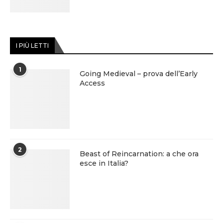
I PIÙ LETTI
1
Going Medieval – prova dell’Early
Access
2
Beast of Reincarnation: a che ora
esce in Italia?