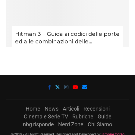
Hitman 3 – Guida ai codici delle porte
ed alle combinazioni delle...
Home
News
Articoli
Recensioni
Cinema e Serie TV
Rubriche
Guide
nbg risponde
Nerd Zone
Chi Siamo
@2019 - All Right Reserved. Designed and Developed by
Simone Corso