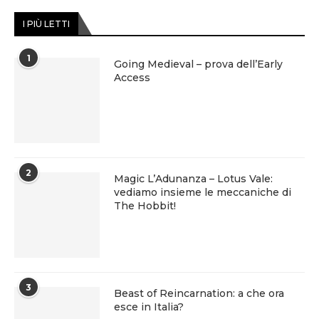
I PIÙ LETTI
1
Going Medieval – prova dell’Early
Access
2
Magic L’Adunanza – Lotus Vale:
vediamo insieme le meccaniche di
The Hobbit!
3
Beast of Reincarnation: a che ora
esce in Italia?