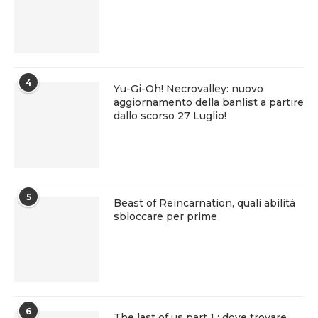
4
Yu-Gi-Oh! Necrovalley: nuovo
aggiornamento della banlist a partire
dallo scorso 27 Luglio!
5
Beast of Reincarnation, quali abilità
sbloccare per prime
6
The last of us part 1 : dove trovare