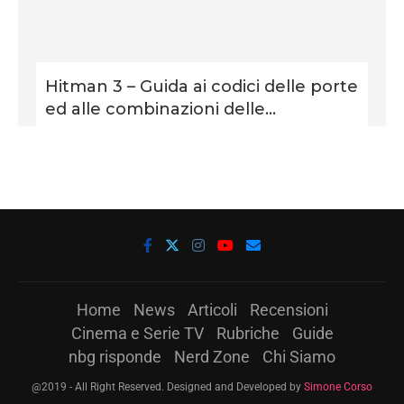
Hitman 3 – Guida ai codici delle porte
ed alle combinazioni delle...
Home
News
Articoli
Recensioni
Cinema e Serie TV
Rubriche
Guide
nbg risponde
Nerd Zone
Chi Siamo
@2019 - All Right Reserved. Designed and Developed by
Simone Corso