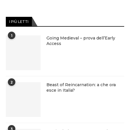
I PIÙ LETTI
1
Going Medieval – prova dell’Early
Access
2
Beast of Reincarnation: a che ora
esce in Italia?
3