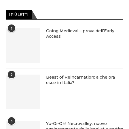
I PIÙ LETTI
1
Going Medieval – prova dell’Early
Access
2
Beast of Reincarnation: a che ora
esce in Italia?
3
Yu-Gi-Oh! Necrovalley: nuovo