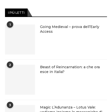
I PIÙ LETTI
1
Going Medieval – prova dell’Early
Access
2
Beast of Reincarnation: a che ora
esce in Italia?
3
Magic L’Adunanza – Lotus Vale: