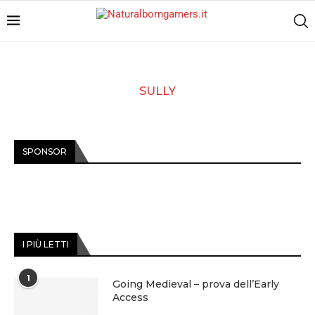
SULLY
SPONSOR
I PIÙ LETTI
1
Going Medieval – prova dell’Early
Access