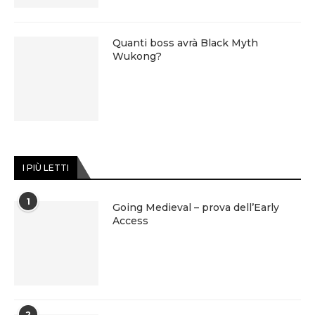
Quanti boss avrà Black Myth
Wukong?
I PIÙ LETTI
1
Going Medieval – prova dell’Early
Access
2