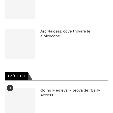
Arc Raiders: dove trovare le
albicocche
I PIÙ LETTI
1
Going Medieval – prova dell’Early
Access