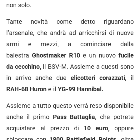
non solo.
Tante novità come detto riguardano
l’arsenale, che andrà ad arricchirsi di nuove
armi e mezzi, a cominciare dalla
balestra
Ghostmaker R10
e un nuovo
fucile
da cecchino,
il BSV-M. Assieme a questi sono
in arrivo anche due
elicotteri corazzati,
il
RAH-68 Huron
e il
YG-99 Hannibal.
Assieme a tutto questo verrà reso disponibile
anche il primo
Pass Battaglia,
che potrete
acquistare al prezzo di
10 euro,
oppure
sbloccare con
1800 Battlefield Points,
oltre