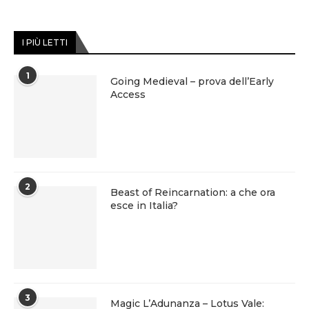
I PIÙ LETTI
1
Going Medieval – prova dell’Early
Access
2
Beast of Reincarnation: a che ora
esce in Italia?
3
Magic L’Adunanza – Lotus Vale: