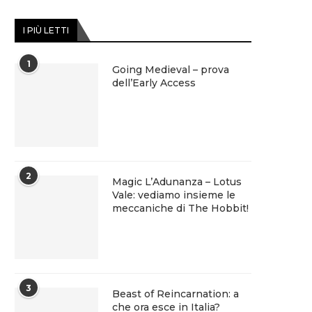
I PIÙ LETTI
1
Going Medieval – prova
dell’Early Access
2
Magic L’Adunanza – Lotus
Vale: vediamo insieme le
meccaniche di The Hobbit!
3
Beast of Reincarnation: a
che ora esce in Italia?