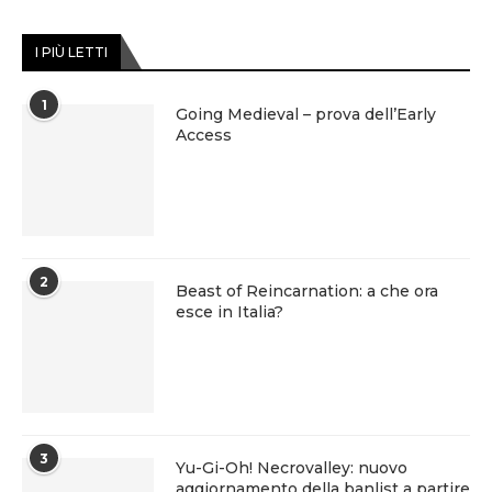
I PIÙ LETTI
1
Going Medieval – prova dell’Early
Access
2
Beast of Reincarnation: a che ora
esce in Italia?
3
Yu-Gi-Oh! Necrovalley: nuovo
aggiornamento della banlist a partire