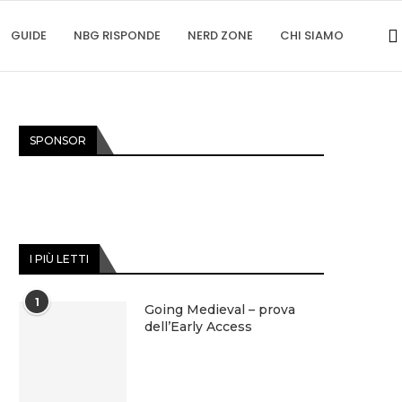
GUIDE
NBG RISPONDE
NERD ZONE
CHI SIAMO
SPONSOR
I PIÙ LETTI
1
Going Medieval – prova
dell’Early Access