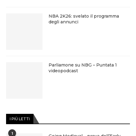
NBA 2K26: svelato il programma
degli annunci
Parliamone su NBG – Puntata 1
videopodcast
I PIÙ LETTI
1