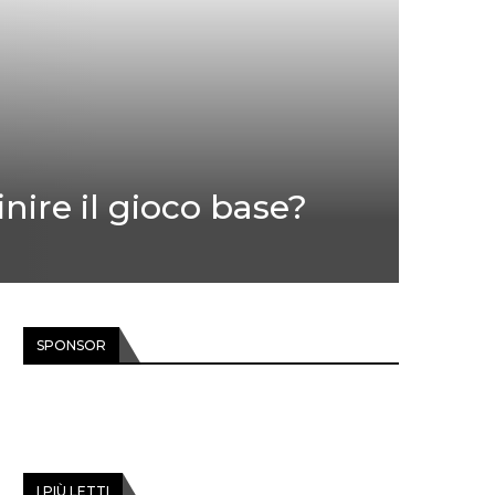
nire il gioco base?
SPONSOR
I PIÙ LETTI