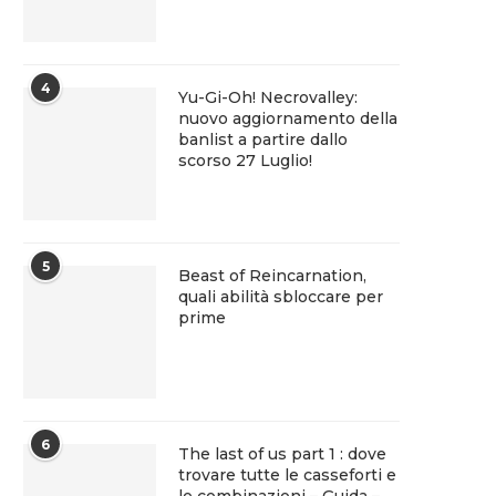
4
Yu-Gi-Oh! Necrovalley:
nuovo aggiornamento della
banlist a partire dallo
scorso 27 Luglio!
5
Beast of Reincarnation,
quali abilità sbloccare per
prime
6
The last of us part 1 : dove
trovare tutte le casseforti e
le combinazioni – Guida –