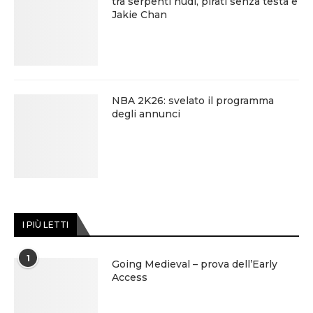
tra serpenti nudi, pirati senza testa e
Jakie Chan
NBA 2K26: svelato il programma
degli annunci
I PIÙ LETTI
1
Going Medieval – prova dell’Early
Access