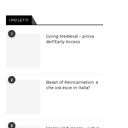
I PIÙ LETTI
1
Going Medieval – prova
dell’Early Access
2
Beast of Reincarnation: a
che ora esce in Italia?
3