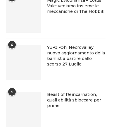
Magic L’Adunanza – Lotus
Vale: vediamo insieme le
meccaniche di The Hobbit!
4
Yu-Gi-Oh! Necrovalley:
nuovo aggiornamento della
banlist a partire dallo
scorso 27 Luglio!
5
Beast of Reincarnation,
quali abilità sbloccare per
prime