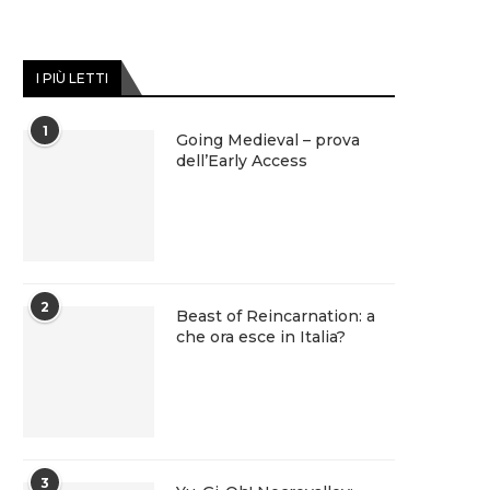
I PIÙ LETTI
1
Going Medieval – prova
dell’Early Access
2
Beast of Reincarnation: a
che ora esce in Italia?
3