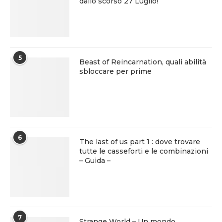
dallo scorso 27 Luglio!
5
Beast of Reincarnation, quali abilità
sbloccare per prime
6
The last of us part 1 : dove trovare
tutte le casseforti e le combinazioni
– Guida –
7
Strange World – Un mondo