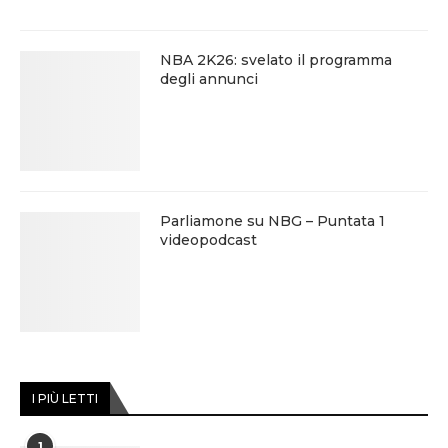
NBA 2K26: svelato il programma
degli annunci
Parliamone su NBG – Puntata 1
videopodcast
I PIÙ LETTI
1