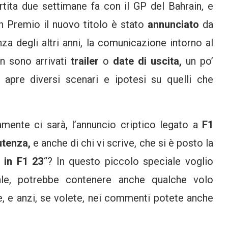
rtita due settimane fa con il GP del Bahrain, e
an Premio il nuovo titolo è stato
annunciato
da
nza degli altri anni, la comunicazione intorno al
on sono arrivati
trailer
o
date di uscita,
un po’
pre diversi scenari e ipotesi su quelli che
amente ci sarà, l’annuncio criptico legato a
F1
’utenza,
e anche di chi vi scrive, che si è posto la
 in F1 23
“? In questo piccolo speciale voglio
ale, potrebbe contenere anche qualche volo
e, e anzi, se volete, nei commenti potete anche