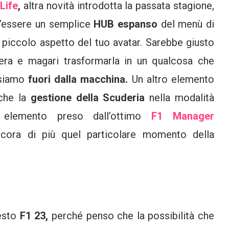
Life
,
altra novità introdotta la passata stagione,
l’essere un semplice
HUB espanso
del menù di
piccolo aspetto del tuo avatar. Sarebbe giusto
iera e magari trasformarla in un qualcosa che
 siamo
fuori dalla macchina.
Un altro elemento
nche la
gestione della Scuderia
nella modalità
e elemento preso dall’ottimo
F1 Manager
ncora di più quel particolare momento della
esto
F1 23,
perché penso che la possibilità che