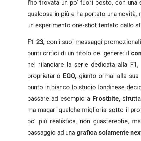
l’ho trovata un po’ fuori posto, con una 
qualcosa in più e ha portato una novità
un esperimento one-shot tentato dallo st
F1 23,
con i suoi messaggi promozionali
punti critici di un titolo del genere: il
com
nel rilanciare la serie dedicata alla F
proprietario
EGO,
giunto ormai alla sua
punto in bianco lo studio londinese deci
passare ad esempio a
Frostbite,
sfrutt
ma magari qualche miglioria sotto il profi
po’ più realistica, non guasterebbe, m
passaggio ad una
grafica solamente nex