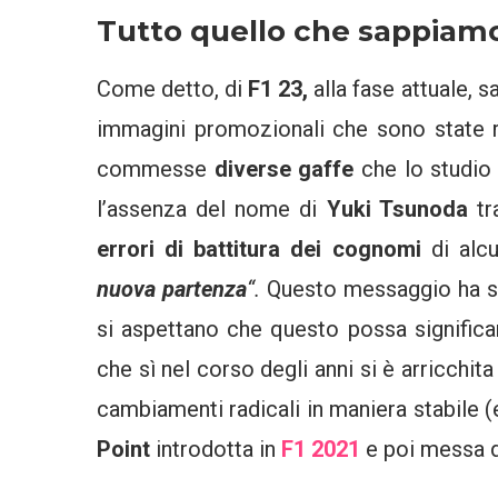
Tutto quello che sappiam
Come detto, di
F1 23,
alla fase attuale,
immagini promozionali che sono state ril
commesse
diverse gaffe
che lo studi
l’assenza del nome di
Yuki Tsunoda
tr
errori di battitura dei cognomi
di alc
nuova partenza
“.
Questo messaggio ha sc
si aspettano che questo possa significa
che sì nel corso degli anni si è arricchit
cambiamenti radicali in maniera stabile 
Point
introdotta in
F1 2021
e poi messa d