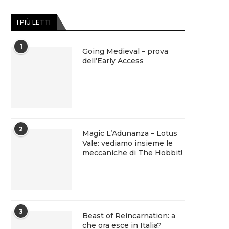
I PIÙ LETTI
1
Going Medieval – prova
dell’Early Access
2
Magic L’Adunanza – Lotus
Vale: vediamo insieme le
meccaniche di The Hobbit!
3
Beast of Reincarnation: a
che ora esce in Italia?