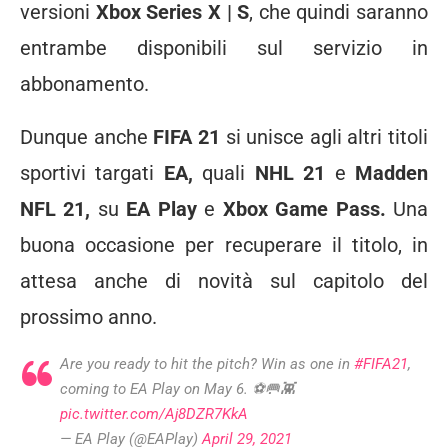
versioni
Xbox Series X | S
, che quindi saranno
entrambe disponibili sul servizio in
abbonamento.
Dunque anche
FIFA 21
si unisce agli altri titoli
sportivi targati
EA,
quali
NHL 21
e
Madden
NFL 21,
su
EA Play
e
Xbox Game Pass.
Una
buona occasione per recuperare il titolo, in
attesa anche di novità sul capitolo del
prossimo anno.
Are you ready to hit the pitch? Win as one in
#FIFA21
,
coming to EA Play on May 6. ⚽🥅👾
pic.twitter.com/Aj8DZR7KkA
— EA Play (@EAPlay)
April 29, 2021