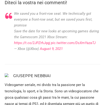
Diteci la vostra nei commenti!
We saved you a front-row seat. We technically got
everyone a front-row seat, but we saved yours first,
promise
Save the date for new looks at upcoming games during
the Gamescom 2021 Xbox Stream:
https://t.co/2JPZrhJqqj
pic.twitter.com/DsXmYazaTJ
— Xbox (@Xbox)
August 9, 2021
GIUSEPPE NEBBIAI
Videogamer seriale, mi divido tra la passione per la
tecnologia, lo sport, e la Storia. Sono un videogiocatore che
gioca qualsiasi cosa gli passi tra le mani, la cui passione
nasce ai tempi di PS1, ed è diventata sempre più un punto di