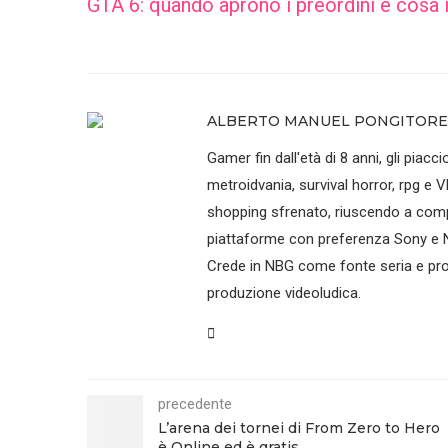
GTA 6: quando aprono i preordini e cosa 
ALBERTO MANUEL PONGITORE
Gamer fin dall'età di 8 anni, gli piaccio
metroidvania, survival horror, rpg e V
shopping sfrenato, riuscendo a compr
piattaforme con preferenza Sony e N
Crede in NBG come fonte seria e prof
produzione videoludica.
precedente
L’arena dei tornei di From Zero to Hero
è Online ed è gratis