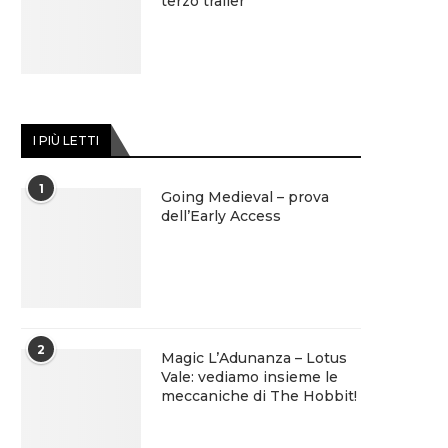
terzo trailer
I PIÙ LETTI
1
Going Medieval – prova
dell’Early Access
2
Magic L’Adunanza – Lotus
Vale: vediamo insieme le
meccaniche di The Hobbit!