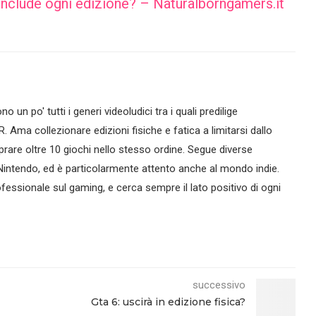
include ogni edizione? – Naturalborngamers.it
no un po' tutti i generi videoludici tra i quali predilige
R. Ama collezionare edizioni fisiche e fatica a limitarsi dallo
are oltre 10 giochi nello stesso ordine. Segue diverse
intendo, ed è particolarmente attento anche al mondo indie.
essionale sul gaming, e cerca sempre il lato positivo di ogni
successivo
Gta 6: uscirà in edizione fisica?