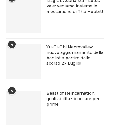
Magic L’Adunanza – Lotus
Vale: vediamo insieme le
meccaniche di The Hobbit!
4
Yu-Gi-Oh! Necrovalley:
nuovo aggiornamento della
banlist a partire dallo
scorso 27 Luglio!
5
Beast of Reincarnation,
quali abilità sbloccare per
prime