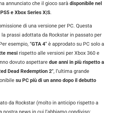
 ha annunciato che il gioco sarà
disponibile nel
e
PS5 e Xbox Series X|S
.
’omissione di una versione per PC. Questa
 la prassi adottata da Rockstar in passato per
 Per esempio, “
GTA 4
” è approdato su PC solo a
ette mesi
rispetto alle versioni per Xbox 360 e
hanno dovuto aspettare
due anni in più rispetto a
Red Dead Redemption 2
“, l’ultima grande
onibile
su PC più di un anno dopo il debutto
ciato da Rockstar (molto in anticipo rispetto a
la nostra news in cui l’abbiamo condiviso: