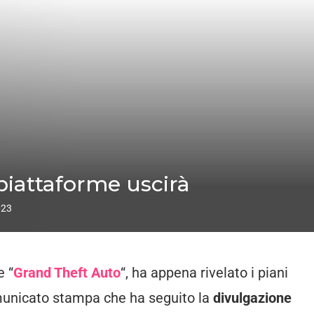
 piattaforme uscirà
023
e “
Grand Theft Auto
“, ha appena rivelato i piani
comunicato stampa che ha seguito la
divulgazione