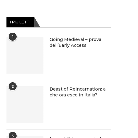
I PIÙ LETTI
1
Going Medieval – prova
dell’Early Access
2
Beast of Reincarnation: a
che ora esce in Italia?
3