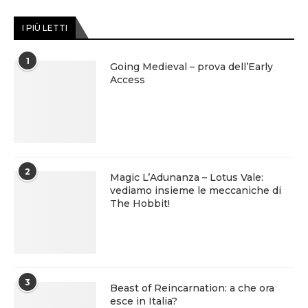
I PIÙ LETTI
1
Going Medieval – prova dell’Early
Access
2
Magic L’Adunanza – Lotus Vale:
vediamo insieme le meccaniche di
The Hobbit!
3
Beast of Reincarnation: a che ora
esce in Italia?