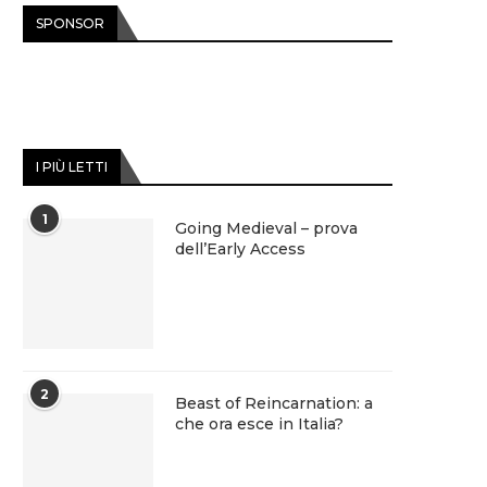
SPONSOR
I PIÙ LETTI
1
Going Medieval – prova
dell’Early Access
2
Beast of Reincarnation: a
che ora esce in Italia?