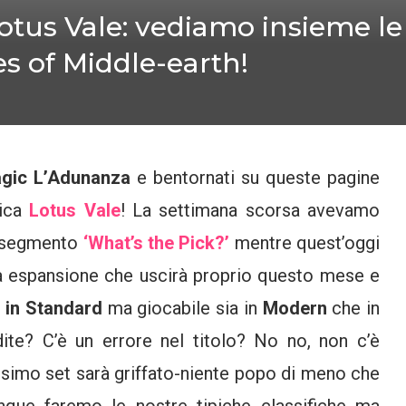
otus Vale: vediamo insieme l
es of Middle-earth!
gic L’Adunanza
e bentornati su queste pagine
rica
Lotus Vale
! La settimana scorsa avevamo
o segmento
‘What’s the Pick?’
mentre quest’oggi
va espansione che uscirà proprio questo mese e
 in Standard
ma giocabile sia in
Modern
che in
ite? C’è un errore nel titolo? No no, non c’è
ossimo set sarà griffato-niente popo di meno che