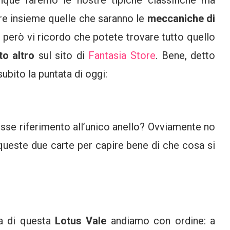
nque faremo le nostre tipiche classifiche ma
re insieme quelle che saranno le
meccaniche di
 però vi ricordo che potete trovare tutto quello
to altro
sul sito di
Fantasia Store
. Bene, detto
bito la puntata di oggi:
se riferimento all’unico anello? Ovviamente no
 queste due carte per capire bene di che cosa si
a di questa
Lotus Vale
andiamo con ordine: a