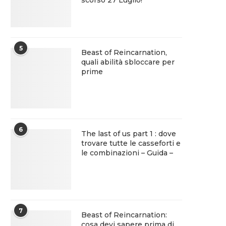
scorso 27 Luglio!
5
Beast of Reincarnation,
quali abilità sbloccare per
prime
6
The last of us part 1 : dove
trovare tutte le casseforti e
le combinazioni – Guida –
7
Beast of Reincarnation:
cosa devi sapere prima di