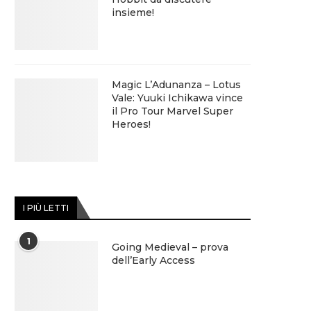
insieme!
Magic L’Adunanza – Lotus
Vale: Yuuki Ichikawa vince
il Pro Tour Marvel Super
Heroes!
I PIÙ LETTI
1
Going Medieval – prova
dell’Early Access