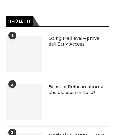
I PIÙ LETTI
1
Going Medieval – prova
dell’Early Access
2
Beast of Reincarnation: a
che ora esce in Italia?
3