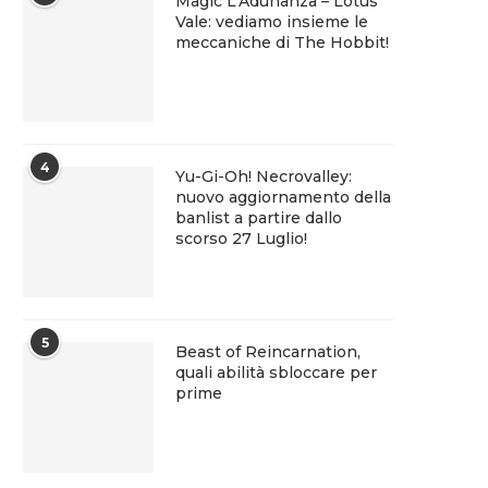
Magic L’Adunanza – Lotus
Vale: vediamo insieme le
meccaniche di The Hobbit!
4
Yu-Gi-Oh! Necrovalley:
nuovo aggiornamento della
banlist a partire dallo
scorso 27 Luglio!
5
Beast of Reincarnation,
quali abilità sbloccare per
prime