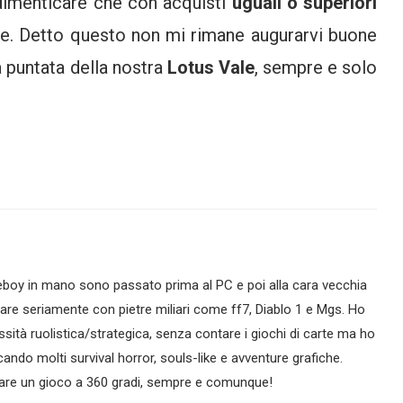
dimenticare che con acquisti
uguali o superiori
e. Detto questo non mi rimane augurarvi buone
 puntata della nostra
Lotus Vale
, sempre e solo
eboy in mano sono passato prima al PC e poi alla cara vecchia
re seriamente con pietre miliari come ff7, Diablo 1 e Mgs. Ho
sità ruolistica/strategica, senza contare i giochi di carte ma ho
ocando molti survival horror, souls-like e avventure grafiche.
zare un gioco a 360 gradi, sempre e comunque!