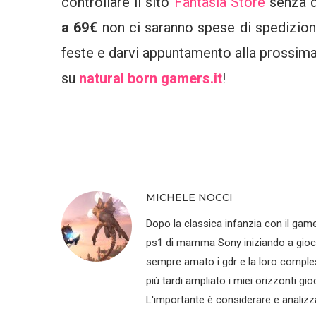
controllare il sito
Fantasia Store
senza 
a 69€
non ci saranno spese di spedizion
feste e darvi appuntamento alla prossima
su
natural born gamers.it
!
MICHELE NOCCI
Dopo la classica infanzia con il gam
ps1 di mamma Sony iniziando a gioca
sempre amato i gdr e la loro comples
più tardi ampliato i miei orizzonti gi
L'importante è considerare e analiz