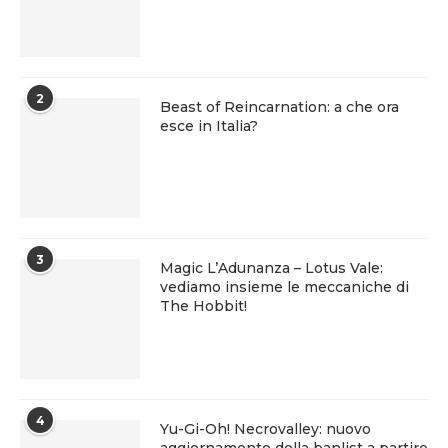
2
Beast of Reincarnation: a che ora
esce in Italia?
3
Magic L’Adunanza – Lotus Vale:
vediamo insieme le meccaniche di
The Hobbit!
4
Yu-Gi-Oh! Necrovalley: nuovo
aggiornamento della banlist a partire