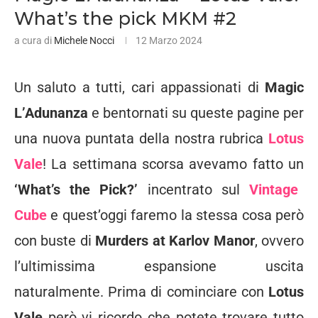
What’s the pick MKM #2
a cura di
Michele Nocci
12 Marzo 2024
Un saluto a tutti, cari appassionati di
Magic
L’Adunanza
e bentornati su queste pagine per
una nuova puntata della nostra rubrica
Lotus
Vale
! La settimana scorsa avevamo fatto un
‘What’s the Pick?’
incentrato sul
Vintage
Cube
e quest’oggi faremo la stessa cosa però
con buste di
Murders at Karlov Manor
, ovvero
l’ultimissima espansione uscita
naturalmente. Prima di cominciare con
Lotus
Vale
però vi ricordo che potete trovare tutto