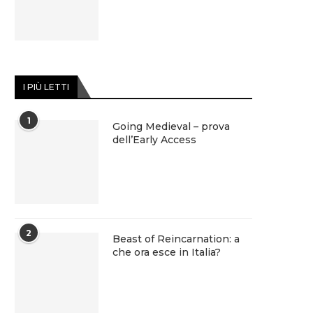
I PIÙ LETTI
1
Going Medieval – prova
dell’Early Access
2
Beast of Reincarnation: a
che ora esce in Italia?